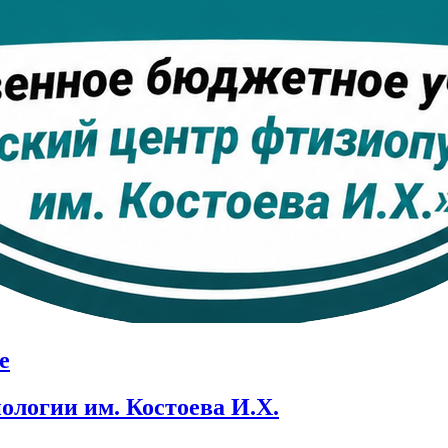
е
логии им. Костоева И.Х.