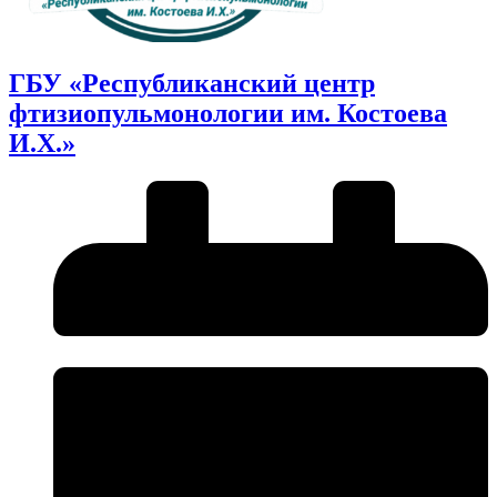
ГБУ «Республиканский центр
фтизиопульмонологии им. Костоева
И.Х.»