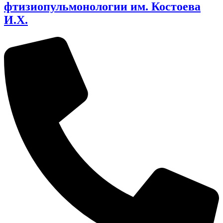
фтизиопульмонологии им. Костоева
И.Х.