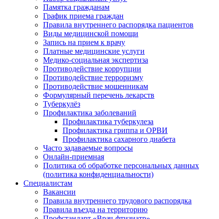
Памятка гражданам
График приема граждан
Правила внутреннего распорядка пациентов
Виды медицинской помощи
Запись на прием к врачу
Платные медицинские услуги
Медико-социальная экспертиза
Противодействие коррупции
Противодействие терроризму
Противодействие мошенникам
Формулярный перечень лекарств
Туберкулёз
Профилактика заболеваний
Профилактика туберкулеза
Профилактика гриппа и ОРВИ
Профилактика сахарного диабета
Часто задаваемые вопросы
Онлайн-приемная
Политика об обработке персональных данных
(политика конфиденциальности)
Специалистам
Вакансии
Правила внутреннего трудового распорядка
Правила въезда на территорию
Профстандарт «Врач-фтизиатр»