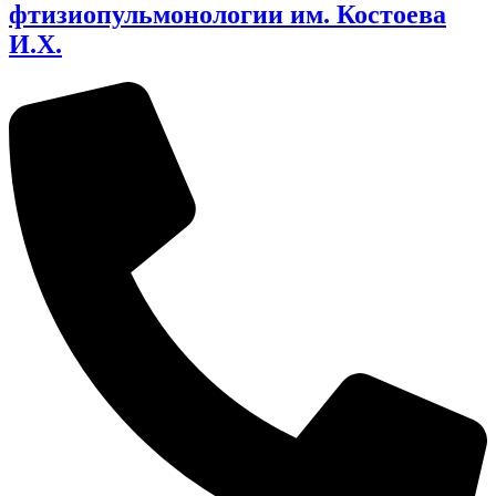
фтизиопульмонологии им. Костоева
И.Х.