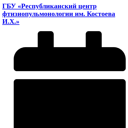
ГБУ «Республиканский центр
фтизиопульмонологии им. Костоева
И.Х.»